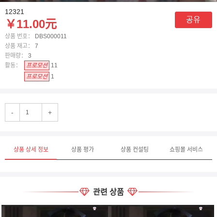
12321
공유
￥11.00元
상품 번호：
DBS000011
상품 재고：
7
판매량：
3
활동：
프로모션
11
프로모션
1
-
+
상품 상세 정보
상품 평가
상품 컨설팅
쇼핑몰 서비스
관련 상품